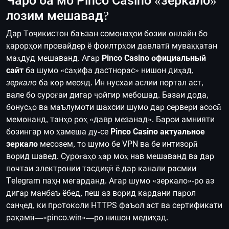
Чаро ба мо Pinco Casino «зеркало»
лозим мешавад?
Дар Тоҷикистон баъзан сомонаҳои бозии онлайн бо
қарорҳои провайдер ё фоилтрҳои давлатӣ муваққатан
маҳдуд мешаванд. Агар
Pinco Casino официальный
сайт
ба шумо «саҳифа дастнорас» нишон диҳад,
зеркало
ба кор меояд. Ин нусхаи аслии портал аст,
вале бо суроғаи дигар ҷойгир мебошад. Базаи дода,
бонусҳо ва маълумоти шахсии шумо дар сервери асосӣ
мемонанд, танҳо роҳ «давр мезанад». Барои амнияти
бозингар мо ҳамеша ду-се
Pinco Casino актуальное
зеркало
месозем, то шумо бе VPN ва бе интизорӣ
ворид шавед. Суроғаҳо ҳар моҳ нав мешаванд ва дар
почтаи электронии тасдиқӣ ё дар канали расмии
Telegram паҳн мегарданд. Агар шумо «зеркало»-ро аз
дигар манбаъ ёбед, пеш аз ворид кардани парол
санҷед, ки протоколи HTTPS фаъол аст ва сертификати
рақамӣ—«pinco.win»—ро нишон медиҳад.