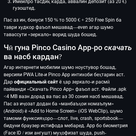
Имейлро тасдиқ карда, аввалин депозит (аз 20 €)
гузоштед.
Пас аз ин, бонуси 150 % то 5000 € + 250 Free Spin ба
таври худкор фаъол мешавад—even агар шумо
тавассути «зеркало» ворид шуда бошед.
Чӣ гуна Pinco Casino App-ро
скачать
ва насб кардан?
Агар интернети мобилии шумо ноустувор бошад,
версияи PWA Lite-и Pinco App интихоби беҳтарин аст.
Дар
официальный сайт
ё ҳар
зеркало
-и расмӣ
пайванди «Скачать Pinco App» фаъол аст. Файли .apk
<4 MB вазн дорад ва пас аз 30 сония насб мешавад.
Пас аз иҷозат додан ба «манбаъҳои номаълум»
(Android) ё «Add to Home Screen» (iOS WebClip), шумо
тамоми функсияҳоро—слот, live, crash, sportsbook—
бидуни браузер истифода мебаред. App бо биометрия
(Face ID / изи ангушт) муҳофизат шуда, push-