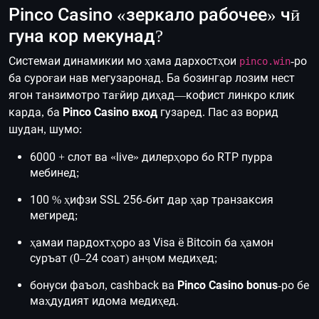
Pinco Casino «зеркало рабочее» чӣ
гуна кор мекунад?
Системаи динамикии мо ҳама дархостҳои
-ро
pinco.win
ба суроғаи нав мегузаронад. Ба бозингар лозим нест
ягон танзимотро тағйир диҳад—кофист линкро клик
карда, ба
Pinco Casino вход
гузаред. Пас аз ворид
шудан, шумо:
6000 + слот ва «live» дилерҳоро бо RTP пурра
мебинед;
100 % ҳифзи SSL 256-бит дар ҳар транзаксия
мегиред;
ҳамаи пардохтҳоро аз Visa ё Bitcoin ба ҳамон
суръат (0–24 соат) анҷом медиҳед;
бонуси фаъол, cashback ва
Pinco Casino bonus
-ро бе
маҳдудият идома медиҳед.