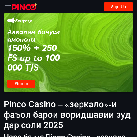
Sign Up
Бонусҳо
Аввалин бонуси
амонатӣ
150% + 250
FS up to 100
000 TJS
Sign in
Pinco Casino – «зеркало»-и
фаъол барои воридшавии зуд
дар соли 2025